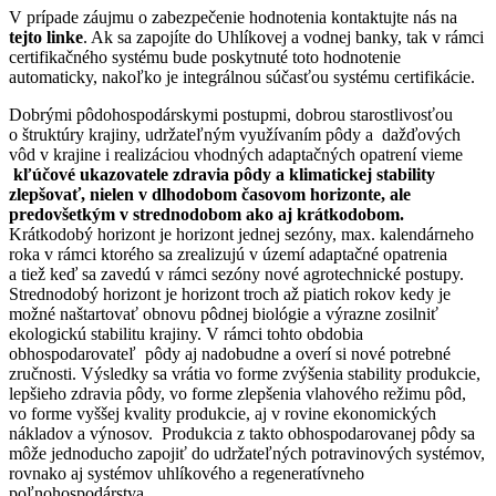
V prípade záujmu o zabezpečenie hodnotenia kontaktujte nás na
tejto linke
. Ak sa zapojíte do Uhlíkovej a vodnej banky, tak v rámci
certifikačného systému bude poskytnuté toto hodnotenie
automaticky, nakoľko je integrálnou súčasťou systému certifikácie.
Dobrými pôdohospodárskymi postupmi, dobrou starostlivosťou
o štruktúry krajiny, udržateľným využívaním pôdy a dažďových
vôd v krajine i realizáciou vhodných adaptačných opatrení vieme
kľúčové ukazovatele zdravia pôdy a klimatickej stability
zlepšovať, nielen v dlhodobom časovom horizonte, ale
predovšetkým v strednodobom ako aj krátkodobom.
Krátkodobý horizont je horizont jednej sezóny, max. kalendárneho
roka v rámci ktorého sa zrealizujú v území adaptačné opatrenia
a tiež keď sa zavedú v rámci sezóny nové agrotechnické postupy.
Strednodobý horizont je horizont troch až piatich rokov kedy je
možné naštartovať obnovu pôdnej biológie a výrazne zosilniť
ekologickú stabilitu krajiny. V rámci tohto obdobia
obhospodarovateľ pôdy aj nadobudne a overí si nové potrebné
zručnosti. Výsledky sa vrátia vo forme zvýšenia stability produkcie,
lepšieho zdravia pôdy, vo forme zlepšenia vlahového režimu pôd,
vo forme vyššej kvality produkcie, aj v rovine ekonomických
nákladov a výnosov. Produkcia z takto obhospodarovanej pôdy sa
môže jednoducho zapojiť do udržateľných potravinových systémov,
rovnako aj systémov uhlíkového a regeneratívneho
poľnohospodárstva.