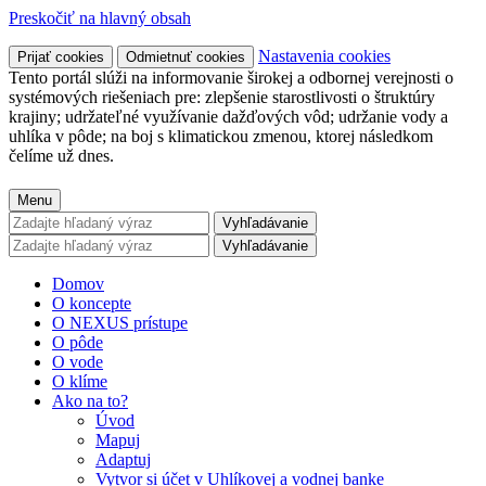
Preskočiť na hlavný obsah
Nastavenia cookies
Prijať cookies
Odmietnuť cookies
Tento portál slúži na informovanie širokej a odbornej verejnosti o
systémových riešeniach pre: zlepšenie starostlivosti o štruktúry
krajiny; udržateľné využívanie dažďových vôd; udržanie vody a
uhlíka v pôde; na boj s klimatickou zmenou, ktorej následkom
čelíme už dnes.
Menu
Vyhľadávanie
Vyhľadávanie
Domov
O koncepte
O NEXUS prístupe
O pôde
O vode
O klíme
Ako na to?
Úvod
Mapuj
Adaptuj
Vytvor si účet v Uhlíkovej a vodnej banke