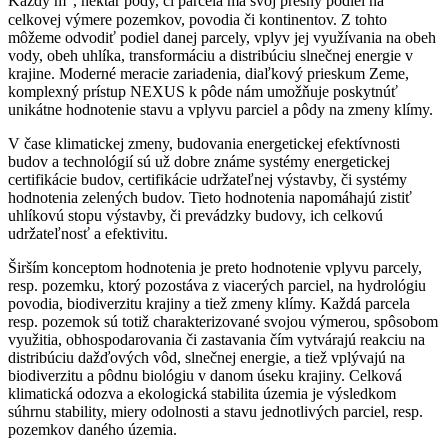
Každý m
, hektár pôdy, či parcela má svoj presný podiel na
celkovej výmere pozemkov, povodia či kontinentov. Z tohto
môžeme odvodiť podiel danej parcely, vplyv jej využívania na obeh
vody, obeh uhlíka, transformáciu a distribúciu slnečnej energie v
krajine. Moderné meracie zariadenia, diaľkový prieskum Zeme,
komplexný prístup NEXUS k pôde nám umožňuje poskytnúť
unikátne hodnotenie stavu a vplyvu parciel a pôdy na zmeny klímy.
V čase klimatickej zmeny, budovania energetickej efektívnosti
budov a technológií sú už dobre známe systémy energetickej
certifikácie budov, certifikácie udržateľnej výstavby, či systémy
hodnotenia zelených budov. Tieto hodnotenia napomáhajú zistiť
uhlíkovú stopu výstavby, či prevádzky budovy, ich celkovú
udržateľnosť a efektivitu.
Širším konceptom hodnotenia je preto hodnotenie vplyvu parcely,
resp. pozemku, ktorý pozostáva z viacerých parciel, na hydrológiu
povodia, biodiverzitu krajiny a tiež zmeny klímy. Každá parcela
resp. pozemok sú totiž charakterizované svojou výmerou, spôsobom
využitia, obhospodarovania či zastavania čím vytvárajú reakciu na
distribúciu dažďových vôd, slnečnej energie, a tiež vplývajú na
biodiverzitu a pôdnu biológiu v danom úseku krajiny. Celková
klimatická odozva a ekologická stabilita územia je výsledkom
súhrnu stability, miery odolnosti a stavu jednotlivých parciel, resp.
pozemkov daného územia.