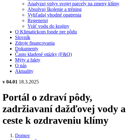
Analyzuj vplyv svojej parcely na zmeny klímy
Absolvuj školenie a tréning
Vyhľadaj vhodné opatrenia
Regeneruj
Vráť vodu do krajiny
O Klimatickom fonde pre pôdu
Slovník
Zdroje financovania
Dokumenty
Často kladené otázky (F&Q)
Mýty a fakty
O nás
Aktuality
v 04.01
18.3.2025
Portál o zdraví pôdy,
zadržiavaní dažďovej vody a
ceste k ozdraveniu klímy
Domov