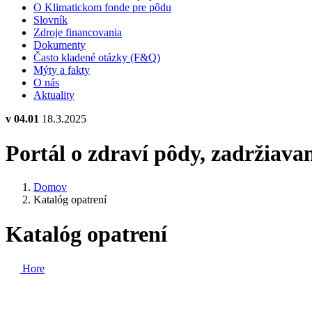
O Klimatickom fonde pre pôdu
Slovník
Zdroje financovania
Dokumenty
Často kladené otázky (F&Q)
Mýty a fakty
O nás
Aktuality
v 04.01
18.3.2025
Portál o zdraví pôdy, zadržiava
Domov
Katalóg opatrení
Katalóg opatrení
Hore