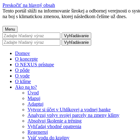
Preskočiť na hlavný obsah
Tento portál slúži na informovanie širokej a odbornej verejnosti o sy
na boj s klimatickou zmenou, ktorej následkom čelíme už dnes.
Menu
Vyhľadávanie
Vyhľadávanie
Domov
O koncepte
O NEXUS prístupe
O pôde
O vode
O klíme
Ako na to?
Úvod
Mapuj
Adaptuj
Vytvor si účet v Uhlíkovej a vodnej banke
Analyzuj vplyv svojej parcely na zmeny klímy
Absolvuj školenie a tréning
Vyhľadaj vhodné opatrenia
Regeneruj
Vráť vodu do krajiny