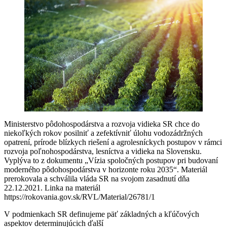
Ministerstvo pôdohospodárstva a rozvoja vidieka SR chce do
niekoľkých rokov posilniť a zefektívniť úlohu vodozádržných
opatrení, prírode blízkych riešení a agrolesníckych postupov v rámci
rozvoja poľnohospodárstva, lesníctva a vidieka na Slovensku.
Vyplýva to z dokumentu „Vízia spoločných postupov pri budovaní
moderného pôdohospodárstva v horizonte roku 2035“. Materiál
prerokovala a schválila vláda SR na svojom zasadnutí dňa
22.12.2021. Linka na materiál
https://rokovania.gov.sk/RVL/Material/26781/1
V podmienkach SR definujeme päť základných a kľúčových
aspektov determinujúcich ďalší