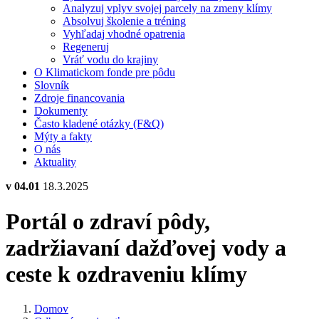
Analyzuj vplyv svojej parcely na zmeny klímy
Absolvuj školenie a tréning
Vyhľadaj vhodné opatrenia
Regeneruj
Vráť vodu do krajiny
O Klimatickom fonde pre pôdu
Slovník
Zdroje financovania
Dokumenty
Často kladené otázky (F&Q)
Mýty a fakty
O nás
Aktuality
v 04.01
18.3.2025
Portál o zdraví pôdy,
zadržiavaní dažďovej vody a
ceste k ozdraveniu klímy
Domov