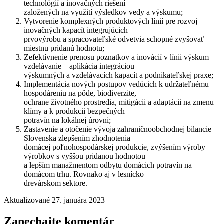
technológií a inovačných riešení
založených na využití výsledkov vedy a výskumu;
Vytvorenie komplexných produktových línií pre rozvoj
inovačných kapacít integrujúcich
prvovýrobu a spracovateľské odvetvia schopné zvyšovať
miestnu pridanú hodnotu;
Zefektívnenie prenosu poznatkov a inovácií v línii výskum –
vzdelávanie – aplikácia integráciou
výskumných a vzdelávacích kapacít a podnikateľskej praxe;
Implementácia nových postupov vedúcich k udržateľnému
hospodáreniu na pôde, biodiverzite,
ochrane životného prostredia, mitigácii a adaptácii na zmenu
klímy a k produkcii bezpečných
potravín na lokálnej úrovni;
Zastavenie a otočenie vývoja zahraničnoobchodnej bilancie
Slovenska zlepšením zhodnotenia
domácej poľnohospodárskej produkcie, zvýšením výroby
výrobkov s vyššou pridanou hodnotou
a lepším manažmentom odbytu domácich potravín na
domácom trhu. Rovnako aj v lesnícko –
drevárskom sektore.
Aktualizované 27. januára 2023
Zanechajte komentár