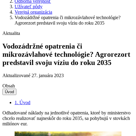
Odborná verejnosť
Užívateľ pôdy
Verejná organizácia
Vodozádržné opatrenia či mikrozávlahové technológie?
Agrorezort predstavil svoju víziu do roku 2035
Aktualita
Vodozádržné opatrenia či
mikrozávlahové technológie? Agrorezort
predstavil svoju víziu do roku 2035
Aktualizované 27. januára 2023
Obsah
Úvod
1.
Úvod
Odhadované náklady na jednotlivé opatrenia, ktoré by ministerstvo
chcelo realizovať najneskôr do roku 2035, sa pohybujú v stovkách
miliónov eur.