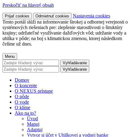
Preskočiť na hlavný obsah
Nastavenia cookies
Prijať cookies
Odmietnuť cookies
Tento portál slúži na informovanie širokej a odbornej verejnosti o
systémových riešeniach pre: zlepšenie starostlivosti o štruktúry
krajiny; udržateľné využívanie dažďových vôd; udržanie vody a
uhlíka v pôde; na boj s klimatickou zmenou, ktorej následkom
čelíme už dnes.
Menu
Vyhľadávanie
Vyhľadávanie
Domov
O koncepte
O NEXUS prístupe
O pôde
O vode
O klíme
Ako na to?
Úvod
Mapuj
Adaptuj
Vytvor si účet v Uhlíkovej a vodnej banke