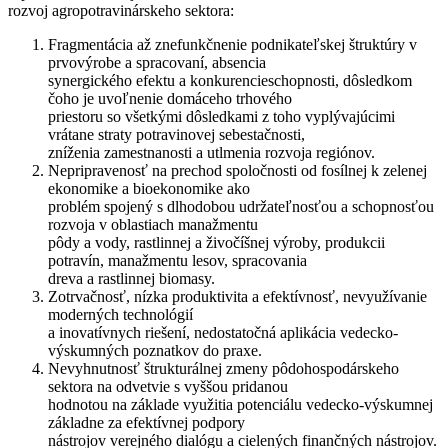
rozvoj agropotravinárskeho sektora:
Fragmentácia až znefunkčnenie podnikateľskej štruktúry v
prvovýrobe a spracovaní, absencia
synergického efektu a konkurencieschopnosti, dôsledkom
čoho je uvoľnenie domáceho trhového
priestoru so všetkými dôsledkami z toho vyplývajúcimi
vrátane straty potravinovej sebestačnosti,
zníženia zamestnanosti a utlmenia rozvoja regiónov.
Nepripravenosť na prechod spoločnosti od fosílnej k zelenej
ekonomike a bioekonomike ako
problém spojený s dlhodobou udržateľnosťou a schopnosťou
rozvoja v oblastiach manažmentu
pôdy a vody, rastlinnej a živočíšnej výroby, produkcii
potravín, manažmentu lesov, spracovania
dreva a rastlinnej biomasy.
Zotrvačnosť, nízka produktivita a efektívnosť, nevyužívanie
moderných technológií
a inovatívnych riešení, nedostatočná aplikácia vedecko-
výskumných poznatkov do praxe.
Nevyhnutnosť štrukturálnej zmeny pôdohospodárskeho
sektora na odvetvie s vyššou pridanou
hodnotou na základe využitia potenciálu vedecko-výskumnej
základne za efektívnej podpory
nástrojov verejného dialógu a cielených finančných nástrojov.