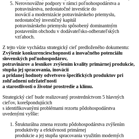
Nerovnovážne podpory v rámci poľnohospodárstva a
potravinárstva, nedostatočné investície do
inovácií a modernizácie potravinárskeho priemyslu,
nedostatočný investičný kapitál
potravinárskeho priemyslu spôsobený dominantným
postavením obchodu v dodávateľsko-odberateľských
vzťahoch.
Z tejto vízie vychádza strategický cieľ predloženého dokumentu:
Zvýšenie konkurencieschopnosti a inovačného potenciálu
slovenských poľnohospodárov,
potravinárov a lesníkov zvýšením kvality primárnej produkcie,
stupňa jej spracovania, inovácií
a pridanej hodnoty odvetvovo špecifických produktov pri
zohľadnení udržateľnosti
a starostlivosti o životné prostredie a klímu.
Strategický cieľ bude realizovaný prostredníctvom 5 hlavných
cieľov, korešpondujúcich
s identifikovanými problémami rezortu pôdohospodárstva
uvedenými vyššie:
Štrukturálna zmena rezortu pôdohospodárstva zvýšením
produktivity a efektívnosti primárnej
produkcie a jej stupňa spracovania využitím moderných