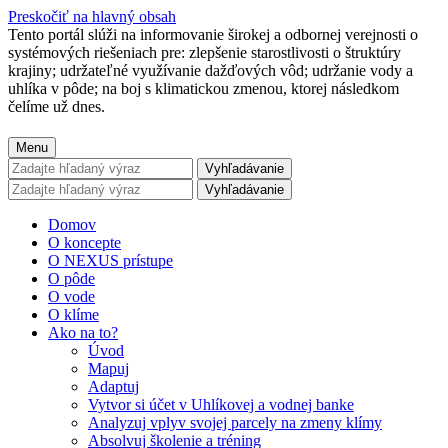
Preskočiť na hlavný obsah
Tento portál slúži na informovanie širokej a odbornej verejnosti o
systémových riešeniach pre: zlepšenie starostlivosti o štruktúry
krajiny; udržateľné využívanie dažďových vôd; udržanie vody a
uhlíka v pôde; na boj s klimatickou zmenou, ktorej následkom
čelíme už dnes.
Menu
Vyhľadávanie
Vyhľadávanie
Domov
O koncepte
O NEXUS prístupe
O pôde
O vode
O klíme
Ako na to?
Úvod
Mapuj
Adaptuj
Vytvor si účet v Uhlíkovej a vodnej banke
Analyzuj vplyv svojej parcely na zmeny klímy
Absolvuj školenie a tréning