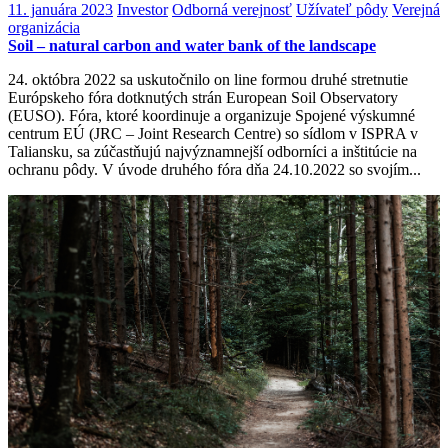
11. januára 2023
Investor
Odborná verejnosť
Užívateľ pôdy
Verejná
organizácia
Soil – natural carbon and water bank of the landscape
24. októbra 2022 sa uskutočnilo on line formou druhé stretnutie
Európskeho fóra dotknutých strán European Soil Observatory
(EUSO). Fóra, ktoré koordinuje a organizuje Spojené výskumné
centrum EÚ (JRC – Joint Research Centre) so sídlom v ISPRA v
Taliansku, sa zúčastňujú najvýznamnejší odborníci a inštitúcie na
ochranu pôdy. V úvode druhého fóra dňa 24.10.2022 so svojím...