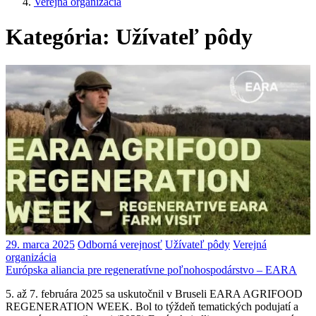
Verejná organizácia
Kategória:
Užívateľ pôdy
29. marca 2025
Odborná verejnosť
Užívateľ pôdy
Verejná
organizácia
Európska aliancia pre regeneratívne poľnohospodárstvo – EARA
5. až 7. februára 2025 sa uskutočnil v Bruseli EARA AGRIFOOD
REGENERATION WEEK. Bol to týždeň tematických podujatí a