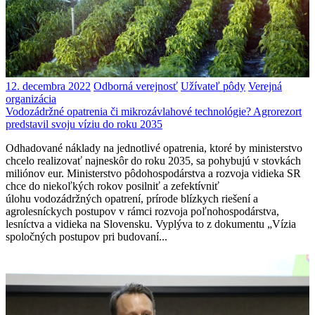
12. decembra 2022
Odborná verejnosť
Užívateľ pôdy
Verejná
organizácia
Vodozádržné opatrenia či mikrozávlahové technológie? Agrorezort
predstavil svoju víziu do roku 2035
Odhadované náklady na jednotlivé opatrenia, ktoré by ministerstvo
chcelo realizovať najneskôr do roku 2035, sa pohybujú v stovkách
miliónov eur. Ministerstvo pôdohospodárstva a rozvoja vidieka SR
chce do niekoľkých rokov posilniť a zefektívniť
úlohu vodozádržných opatrení, prírode blízkych riešení a
agrolesníckych postupov v rámci rozvoja poľnohospodárstva,
lesníctva a vidieka na Slovensku. Vyplýva to z dokumentu „Vízia
spoločných postupov pri budovaní...