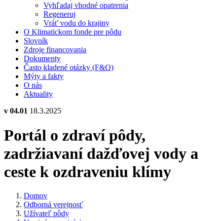
Vyhľadaj vhodné opatrenia
Regeneruj
Vráť vodu do krajiny
O Klimatickom fonde pre pôdu
Slovník
Zdroje financovania
Dokumenty
Často kladené otázky (F&Q)
Mýty a fakty
O nás
Aktuality
v 04.01
18.3.2025
Portál o zdraví pôdy,
zadržiavaní dažďovej vody a
ceste k ozdraveniu klímy
Domov
Odborná verejnosť
Užívateľ pôdy