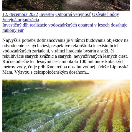
12. decembra 2022
Investor
Odborná verejnosť
Užívateľ pôdy
Verejná organizácia
Investičný dlh realizácie vodozádržných opatrení v lesoch dosahuje
milióny eur
Najvyššia potreba dofinancovania je v rámci budovania objektov na
odvodnenie lesných ciest, respektíve rekonštrukcie existujúcich
vodozádržných zariadení, v rámci hradenia bystrín a strží, či
rekultivácie starých zvážnic a starých, nevyužívaných lesných ciest.
Ročne odtečie len lesnými cestami okolo 100 miliónov kubických
metrov vody, čo je približne tretina obsahu vodnej nádrže Liptovská
Mara. Výzvou s celospoločenským dosahom...