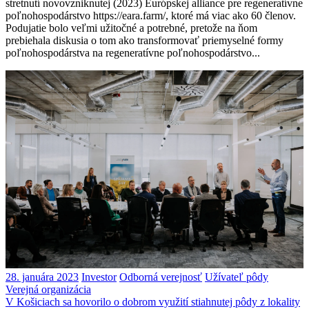
stretnutí novovzniknutej (2023) Európskej alliance pre regeneratívne
poľnohospodárstvo https://eara.farm/, ktoré má viac ako 60 členov.
Podujatie bolo veľmi užitočné a potrebné, pretože na ňom
prebiehala diskusia o tom ako transformovať priemyselné formy
poľnohospodárstva na regeneratívne poľnohospodárstvo...
28. januára 2023
Investor
Odborná verejnosť
Užívateľ pôdy
Verejná organizácia
V Košiciach sa hovorilo o dobrom využití stiahnutej pôdy z lokality