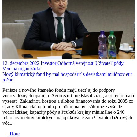
12. decembra 2022
Investor
Odborná verejnosť
Užívateľ pôdy
Verejná organizácia
Nový klimatický fond by mal hospodáriť s desiatkami miliónov eur
ročne.
Peniaze z nového štátneho fondu majú tiecť aj do podpory
vodozádržných opatrení. Agrorezort predstavil víziu, ako by to malo
vyzerať. Základnou kostrou a úlohou financovania do roku 2035 zo
strany Klimatického fondu pre pôdu má byť súhrnné zvýšenie
vodozádržnej kapacity pôdy a štruktúr krajiny minimálne o 240
miliónov metrov kubických na opakované zadržiavanie dažďových
vôd...
Hore