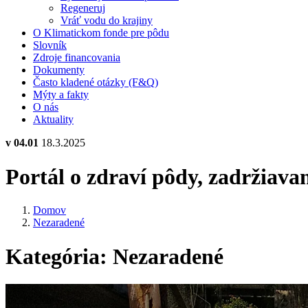
Regeneruj
Vráť vodu do krajiny
O Klimatickom fonde pre pôdu
Slovník
Zdroje financovania
Dokumenty
Často kladené otázky (F&Q)
Mýty a fakty
O nás
Aktuality
v 04.01
18.3.2025
Portál o zdraví pôdy, zadržiava
Domov
Nezaradené
Kategória:
Nezaradené