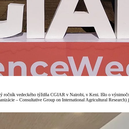
prvý ročník vedeckého týždňa CGIAR v Nairobi, v Keni. Išlo o výnimoč
izácie – Consultative Group on International Agricultural Researc