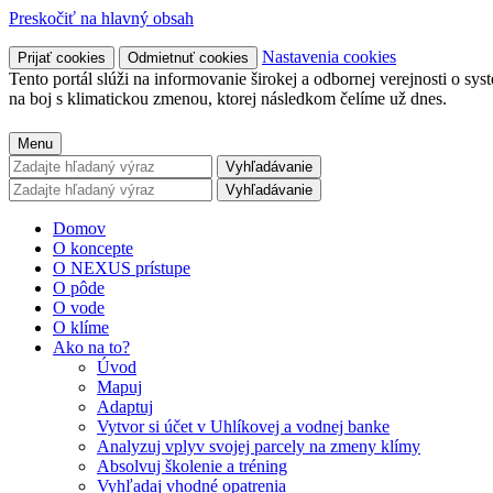
Preskočiť na hlavný obsah
Nastavenia cookies
Prijať cookies
Odmietnuť cookies
Tento portál slúži na informovanie širokej a odbornej verejnosti o sy
na boj s klimatickou zmenou, ktorej následkom čelíme už dnes.
Menu
Vyhľadávanie
Vyhľadávanie
Domov
O koncepte
O NEXUS prístupe
O pôde
O vode
O klíme
Ako na to?
Úvod
Mapuj
Adaptuj
Vytvor si účet v Uhlíkovej a vodnej banke
Analyzuj vplyv svojej parcely na zmeny klímy
Absolvuj školenie a tréning
Vyhľadaj vhodné opatrenia