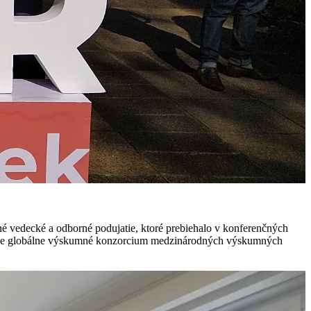
né vedecké a odborné podujatie, ktoré prebiehalo v konferenčných
h) je globálne výskumné konzorcium medzinárodných výskumných